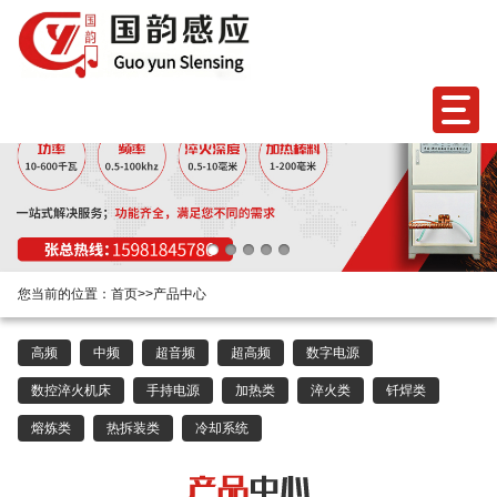
您当前的位置：
首页
>>
产品中心
高频
中频
超音频
超高频
数字电源
数控淬火机床
手持电源
加热类
淬火类
钎焊类
熔炼类
热拆装类
冷却系统