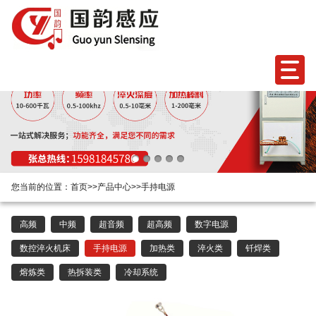
您当前的位置：
首页
>>
产品中心
>>
手持电源
高频
中频
超音频
超高频
数字电源
数控淬火机床
手持电源
加热类
淬火类
钎焊类
熔炼类
热拆装类
冷却系统