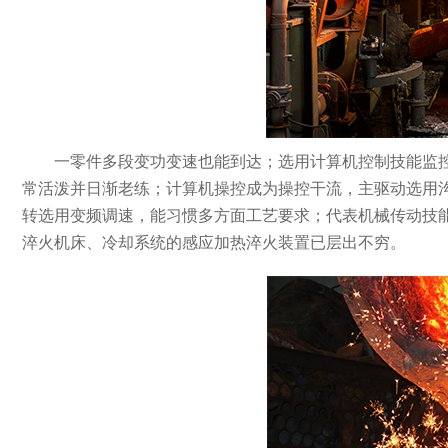
一零件多段变功变速也能到达；选用计算机控制技能监
常活泼并日渐老练；计算机操控成为操控干流，主驱动选用
转选用变频调速，能习惯多方面工艺要求；代表机械传动技
淬火机床、冷却系统的感应加热淬火装置已层出不穷。